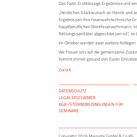
Das Fazit: Erstklassige Ergebnisse und ei
„Herzlichen Glückwunsch an Henrik und Je
Ergebnissen ihre feuerwehrtechnische Gru
hauptberuflichen Werkfeuerwehrmann, st
Rettungssanitäter abgeschlossen ist“, s
Im Oktober werden zwei weitere Kollegen 
Wir freuen uns auf die gemeinsame Zusam
Kommt immer gesund von Euren Einsätze
Zurück
NAVIGATION
DATENSCHUTZ
ÜBERSPRINGEN
LEGAL DISCLAIMER
AGB /STORNOBEDINGUNGEN FÜR
SEMINARE
Copyright 2026 Mainsite GmbH & Co.KG