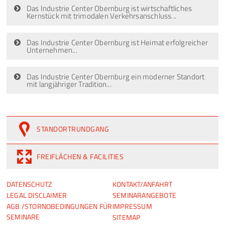
Das Industrie Center Obernburg ist wirtschaftliches
Kernstück mit trimodalen Verkehrsanschluss...
Das Industrie Center Obernburg ist Heimat erfolgreicher
Unternehmen...
Das Industrie Center Obernburg ein moderner Standort
mit langjähriger Tradition...
STANDORTRUNDGANG
FREIFLÄCHEN & FACILITIES
NAVIGATION
NAVIGATION
DATENSCHUTZ
KONTAKT/ANFAHRT
ÜBERSPRINGEN
ÜBERSPRINGEN
LEGAL DISCLAIMER
SEMINARANGEBOTE
AGB /STORNOBEDINGUNGEN FÜR
IMPRESSUM
SEMINARE
SITEMAP