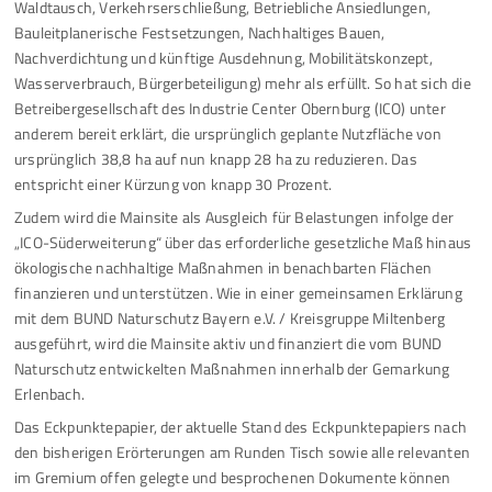
Waldtausch, Verkehrserschließung, Betriebliche Ansiedlungen,
Bauleitplanerische Festsetzungen, Nachhaltiges Bauen,
Nachverdichtung und künftige Ausdehnung, Mobilitätskonzept,
Wasserverbrauch, Bürgerbeteiligung) mehr als erfüllt. So hat sich die
Betreibergesellschaft des Industrie Center Obernburg (ICO) unter
anderem bereit erklärt, die ursprünglich geplante Nutzfläche von
ursprünglich 38,8 ha auf nun knapp 28 ha zu reduzieren. Das
entspricht einer Kürzung von knapp 30 Prozent.
Zudem wird die Mainsite als Ausgleich für Belastungen infolge der
„ICO-Süderweiterung“ über das erforderliche gesetzliche Maß hinaus
ökologische nachhaltige Maßnahmen in benachbarten Flächen
finanzieren und unterstützen. Wie in einer gemeinsamen Erklärung
mit dem BUND Naturschutz Bayern e.V. / Kreisgruppe Miltenberg
ausgeführt, wird die Mainsite aktiv und finanziert die vom BUND
Naturschutz entwickelten Maßnahmen innerhalb der Gemarkung
Erlenbach.
Das Eckpunktepapier, der aktuelle Stand des Eckpunktepapiers nach
den bisherigen Erörterungen am Runden Tisch sowie alle relevanten
im Gremium offen gelegte und besprochenen Dokumente können