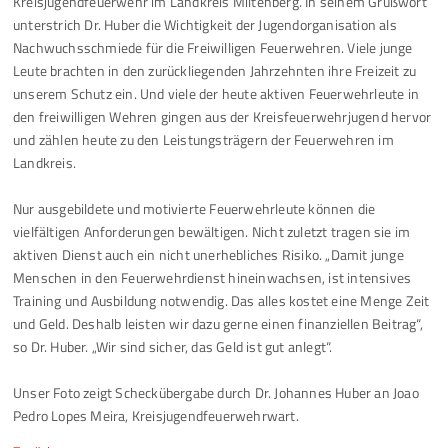
Kreisjugendfeuerwehr im Landkreis Miltenberg. In seinem Grußwort
unterstrich Dr. Huber die Wichtigkeit der Jugendorganisation als
Nachwuchsschmiede für die Freiwilligen Feuerwehren. Viele junge
Leute brachten in den zurückliegenden Jahrzehnten ihre Freizeit zu
unserem Schutz ein. Und viele der heute aktiven Feuerwehrleute in
den freiwilligen Wehren gingen aus der Kreisfeuerwehrjugend hervor
und zählen heute zu den Leistungsträgern der Feuerwehren im
Landkreis.
Nur ausgebildete und motivierte Feuerwehrleute können die
vielfältigen Anforderungen bewältigen. Nicht zuletzt tragen sie im
aktiven Dienst auch ein nicht unerhebliches Risiko. „Damit junge
Menschen in den Feuerwehrdienst hineinwachsen, ist intensives
Training und Ausbildung notwendig. Das alles kostet eine Menge Zeit
und Geld. Deshalb leisten wir dazu gerne einen finanziellen Beitrag“,
so Dr. Huber. „Wir sind sicher, das Geld ist gut anlegt“.
Unser Foto zeigt Scheckübergabe durch Dr. Johannes Huber an Joao
Pedro Lopes Meira, Kreisjugendfeuerwehrwart.