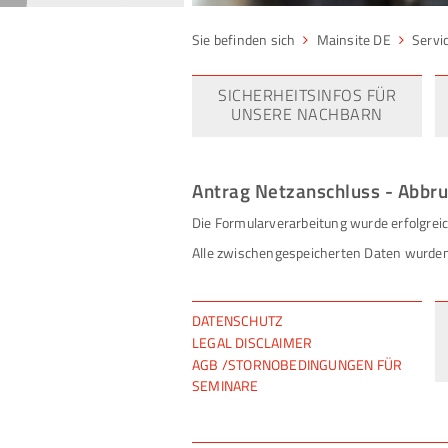
Mainsite DE
Servi
SICHERHEITSINFOS FÜR
UNSERE NACHBARN
Antrag Netzanschluss - Abbr
Die Formularverarbeitung wurde erfolgrei
Alle zwischengespeicherten Daten wurden
NAVIGATION
DATENSCHUTZ
ÜBERSPRINGEN
LEGAL DISCLAIMER
AGB /STORNOBEDINGUNGEN FÜR
SEMINARE