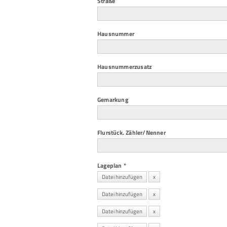
Pflichtfeld
Straße
Pflichtfeld
Hausnummer
Hausnummerzusatz
Pflichtfeld
Gemarkung
Pflichtfeld
Flurstück. Zähler/Nenner
Pflichtfeld
Lageplan
*
Datei hinzufügen
x
Datei hinzufügen
x
Datei hinzufügen
x