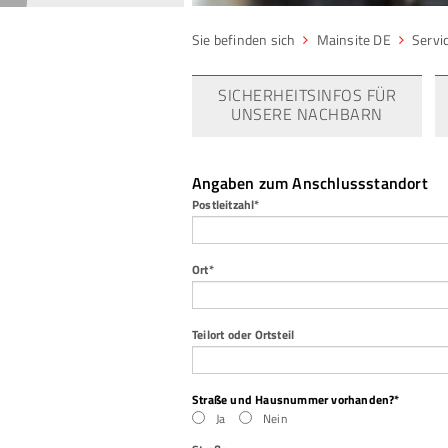
Mainsite DE
Servi
SICHERHEITSINFOS FÜR
UNSERE NACHBARN
Angaben zum Anschlussstandort
Pflichtfeld
Postleitzahl
*
Pflichtfeld
Ort
*
Teilort oder Ortsteil
Pflichtfeld
Straße und Hausnummer vorhanden?
*
Ja
Nein