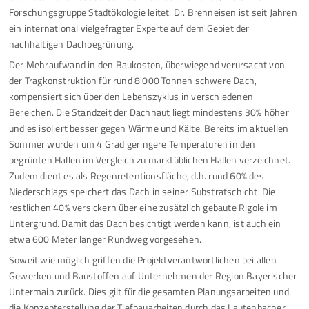
Forschungsgruppe Stadtökologie leitet. Dr. Brenneisen ist seit Jahren
ein international vielgefragter Experte auf dem Gebiet der
nachhaltigen Dachbegrünung.
Der Mehraufwand in den Baukosten, überwiegend verursacht von
der Tragkonstruktion für rund 8.000 Tonnen schwere Dach,
kompensiert sich über den Lebenszyklus in verschiedenen
Bereichen. Die Standzeit der Dachhaut liegt mindestens 30% höher
und es isoliert besser gegen Wärme und Kälte. Bereits im aktuellen
Sommer wurden um 4 Grad geringere Temperaturen in den
begrünten Hallen im Vergleich zu marktüblichen Hallen verzeichnet.
Zudem dient es als Regenretentionsfläche, d.h. rund 60% des
Niederschlags speichert das Dach in seiner Substratschicht. Die
restlichen 40% versickern über eine zusätzlich gebaute Rigole im
Untergrund. Damit das Dach besichtigt werden kann, ist auch ein
etwa 600 Meter langer Rundweg vorgesehen.
Soweit wie möglich griffen die Projektverantwortlichen bei allen
Gewerken und Baustoffen auf Unternehmen der Region Bayerischer
Untermain zurück. Dies gilt für die gesamten Planungsarbeiten und
die Konzepterstellung der Tiefbauarbeiten durch das Lautenbacher