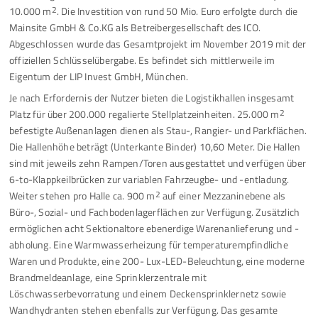
10.000 m
2
. Die Investition von rund 50 Mio. Euro erfolgte durch die
Mainsite GmbH & Co.KG als Betreibergesellschaft des ICO.
Abgeschlossen wurde das Gesamtprojekt im November 2019 mit der
offiziellen Schlüsselübergabe. Es befindet sich mittlerweile im
Eigentum der LIP Invest GmbH, München.
Je nach Erfordernis der Nutzer bieten die Logistikhallen insgesamt
Platz für über 200.000 regalierte Stellplatzeinheiten. 25.000 m
2
befestigte Außenanlagen dienen als Stau-, Rangier- und Parkflächen.
Die Hallenhöhe beträgt (Unterkante Binder) 10,60 Meter. Die Hallen
sind mit jeweils zehn Rampen/Toren ausgestattet und verfügen über
6-to-Klappkeilbrücken zur variablen Fahrzeugbe- und -entladung.
Weiter stehen pro Halle ca. 900 m
2
auf einer Mezzaninebene als
Büro-, Sozial- und Fachbodenlagerflächen zur Verfügung. Zusätzlich
ermöglichen acht Sektionaltore ebenerdige Warenanlieferung und -
abholung. Eine Warmwasserheizung für temperaturempfindliche
Waren und Produkte, eine 200- Lux-LED-Beleuchtung, eine moderne
Brandmeldeanlage, eine Sprinklerzentrale mit
Löschwasserbevorratung und einem Deckensprinklernetz sowie
Wandhydranten stehen ebenfalls zur Verfügung. Das gesamte