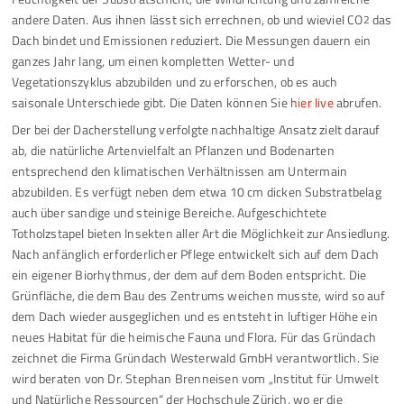
andere Daten. Aus ihnen lässt sich errechnen, ob und wieviel CO
das
2
Dach bindet und Emissionen reduziert. Die Messungen dauern ein
ganzes Jahr lang, um einen kompletten Wetter- und
Vegetationszyklus abzubilden und zu erforschen, ob es auch
saisonale Unterschiede gibt. Die Daten können Sie
hier live
abrufen.
Der bei der Dacherstellung verfolgte nachhaltige Ansatz zielt darauf
ab, die natürliche Artenvielfalt an Pflanzen und Bodenarten
entsprechend den klimatischen Verhältnissen am Untermain
abzubilden. Es verfügt neben dem etwa 10 cm dicken Substratbelag
auch über sandige und steinige Bereiche. Aufgeschichtete
Totholzstapel bieten Insekten aller Art die Möglichkeit zur Ansiedlung.
Nach anfänglich erforderlicher Pflege entwickelt sich auf dem Dach
ein eigener Biorhythmus, der dem auf dem Boden entspricht. Die
Grünfläche, die dem Bau des Zentrums weichen musste, wird so auf
dem Dach wieder ausgeglichen und es entsteht in luftiger Höhe ein
neues Habitat für die heimische Fauna und Flora. Für das Gründach
zeichnet die Firma Gründach Westerwald GmbH verantwortlich. Sie
wird beraten von Dr. Stephan Brenneisen vom „Institut für Umwelt
und Natürliche Ressourcen“ der Hochschule Zürich, wo er die