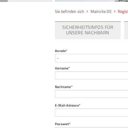
Mainsite DE
Regis
SICHERHEITSINFOS FÜR
UNSERE NACHBARN
Pflichtfeld
Anrede
*
Pflichtfeld
Vorname
*
Pflichtfeld
Nachname
*
Pflichtfeld
E-Mail-Adresse
*
Pflichtfeld
Passwort
*