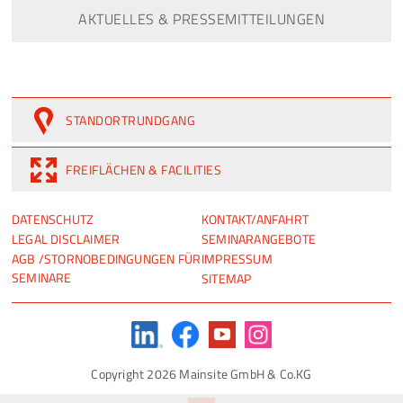
AKTUELLES & PRESSEMITTEILUNGEN
STANDORTRUNDGANG
FREIFLÄCHEN & FACILITIES
NAVIGATION
NAVIGATION
DATENSCHUTZ
KONTAKT/ANFAHRT
ÜBERSPRINGEN
ÜBERSPRINGEN
LEGAL DISCLAIMER
SEMINARANGEBOTE
AGB /STORNOBEDINGUNGEN FÜR
IMPRESSUM
SEMINARE
SITEMAP
Copyright 2026 Mainsite GmbH & Co.KG