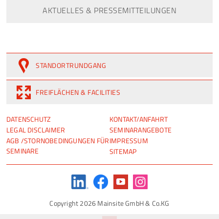
AKTUELLES & PRESSEMITTEILUNGEN
STANDORTRUNDGANG
FREIFLÄCHEN & FACILITIES
NAVIGATION
NAVIGATION
DATENSCHUTZ
KONTAKT/ANFAHRT
ÜBERSPRINGEN
ÜBERSPRINGEN
LEGAL DISCLAIMER
SEMINARANGEBOTE
AGB /STORNOBEDINGUNGEN FÜR
IMPRESSUM
SEMINARE
SITEMAP
Copyright 2026 Mainsite GmbH & Co.KG