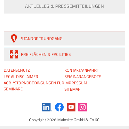
AKTUELLES & PRESSEMITTEILUNGEN
STANDORTRUNDGANG
FREIFLÄCHEN & FACILITIES
NAVIGATION
NAVIGATION
DATENSCHUTZ
KONTAKT/ANFAHRT
ÜBERSPRINGEN
ÜBERSPRINGEN
LEGAL DISCLAIMER
SEMINARANGEBOTE
AGB /STORNOBEDINGUNGEN FÜR
IMPRESSUM
SEMINARE
SITEMAP
Copyright 2026 Mainsite GmbH & Co.KG