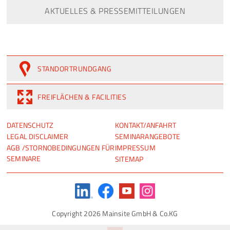
AKTUELLES & PRESSEMITTEILUNGEN
STANDORTRUNDGANG
FREIFLÄCHEN & FACILITIES
NAVIGATION
NAVIGATION
DATENSCHUTZ
KONTAKT/ANFAHRT
ÜBERSPRINGEN
ÜBERSPRINGEN
LEGAL DISCLAIMER
SEMINARANGEBOTE
AGB /STORNOBEDINGUNGEN FÜR
IMPRESSUM
SEMINARE
SITEMAP
Copyright 2026 Mainsite GmbH & Co.KG