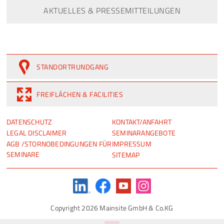
AKTUELLES & PRESSEMITTEILUNGEN
STANDORTRUNDGANG
FREIFLÄCHEN & FACILITIES
NAVIGATION
NAVIGATION
DATENSCHUTZ
KONTAKT/ANFAHRT
ÜBERSPRINGEN
ÜBERSPRINGEN
LEGAL DISCLAIMER
SEMINARANGEBOTE
AGB /STORNOBEDINGUNGEN FÜR
IMPRESSUM
SEMINARE
SITEMAP
Copyright 2026 Mainsite GmbH & Co.KG